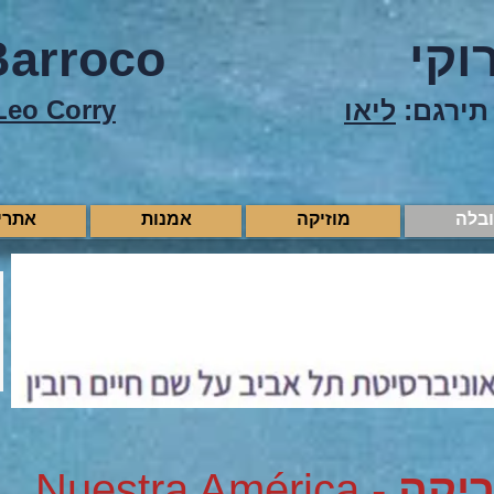
וקי
Barroco
תירגם:
ליאו
Leo Corry
ובלה
מוזיקה
אמנות
אתרי
ריקה
- Nuestra América