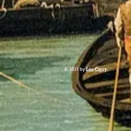
Leo Corry
© 2021 by
.