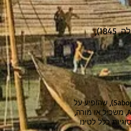
 1845),
לוגו הסדרה: איור פרי מכחולו של הצייר הפרואני חוֹסֶה סַבּוֹגַל (Sabogal), שהופיע על
שער הגיליון הראשון של כתב העת האוונגרדי “אַמַאוּטַה“ ( Amauta, משכיל או מורה,
סוק בסוגיות כלל לטינו