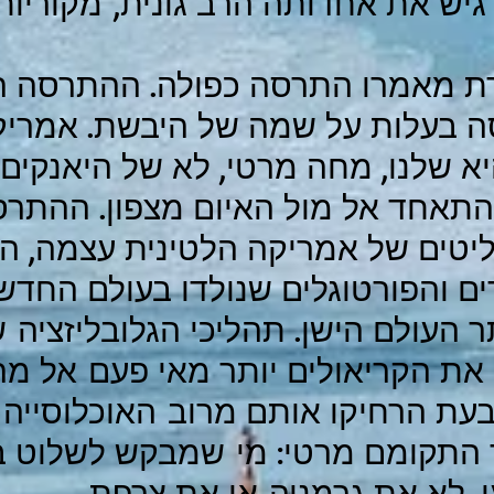
יש את אחדותה הרב גונית, מקוריותה
תרת מאמרו התרסה כפולה. ההתרסה ה
ה בעלות על שמה של היבשת. אמריק
א שלנו, מחה מרטי, לא של היאנקים
התאחד אל מול האיום מצפון. ההתרסה
טים של אמריקה הלטינית עצמה, הק
 והפורטוגלים שנולדו בעולם החדש
 העולם הישן. תהליכי הגלובליזציה
ת הקריאולים יותר מאי פעם אל מר
בעת הרחיקו אותם מרוב האוכלוסייה
ך התקומם מרטי: מי שמבקש לשלוט ב
, לא את גרמניה או את צרפת.