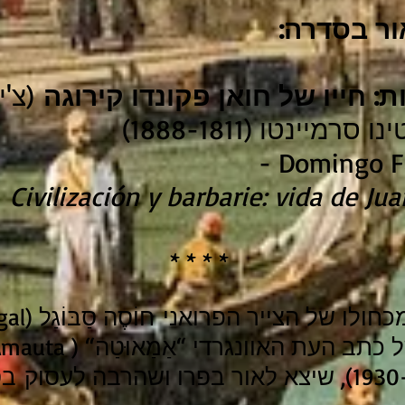
ור בסדרה:
ות: חייו של חואן פקונדו קירוגה
(צ'ילה,
יינטו (1888-1811)
Domingo Fa
Civilización y barbarie: vida de J
* * * *
בשפת הקצ‘ואה; 1930-1926), שיצא לאור בפרו ושהרבה לע