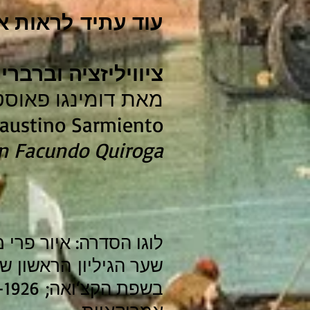
עוד עתיד לראות א
ציוויליזציה וברברי
מאת דומינגו פאוסטינו סרמ
ustino Sarmiento -
uan Facundo Quiroga