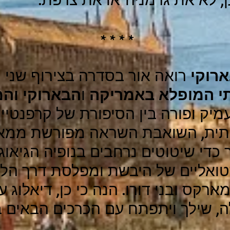
* * * *
ארוקי
רואה אור בסדרה בצירוף שני 
י המופלא באמריקה
ו
הבארוקי והמ
מיק ופורה בין הסיפורת של קרפנטייר
ותית, השואבת השראה מפורשת ממאמ
די שיטוטים נרחבים בנופיה הגיאוגר
טואליים של היבשת ומפלסת דרך הלא
רקס ובני דורו. הנה כי כן, דיאלוג 
, שילך ויתפתח עם הכרכים הבאים 