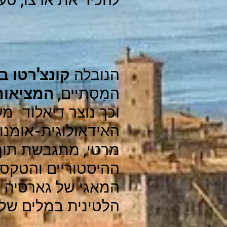
הנובלה
קונצ'רטו ב
המַסָתיים,
המציאות
וכך נוצר דיאלוד מע
האידאולוגית-אומנ
מרטי, מתגבשת תוך כ
ההיסטוריים והטקס
המאגי של גארסיה מא
הלטינית במלים שלה