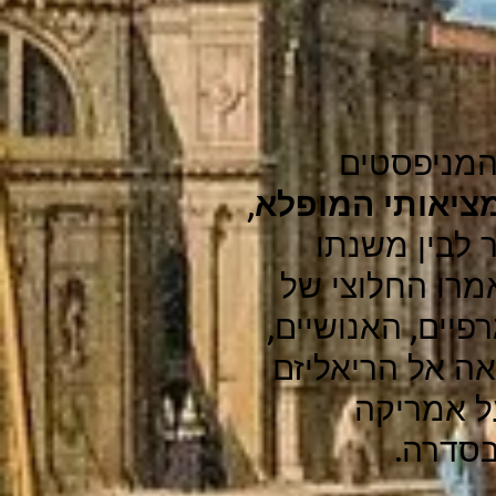
המניפסטים
ציאותי המופלא
,
 לבין משנתו
רו החלוצי של
פיים, האנושיים,
ה אל הריאליזם
על אמריקה
בסדרה.