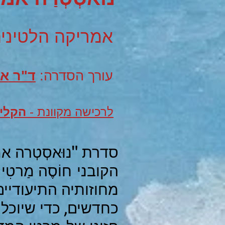
אמריקה הלטיני
עורך הסדרה:
ד"ר או
לרכישה מקוונת -
הקליק
סדרת "נוּאסְטְרה 
הקובני חוֹסֶה מַרט
מחוזותיה התיעודיי
כחדשים, כדי שיוכלו