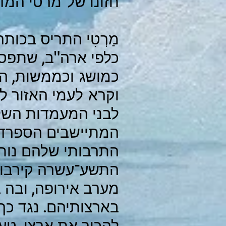
חזונו של מרטי המדג
מַרְטִי התריס בכו
כלפי ארה"ב, שתפס
כמושג וכממשות, הי
וקרא לעמי האזור ל
לבני המעמדות השלי
המתיישבים הספרדים
התרבותי שלהם נותר
התשע־עשרה קירבו א
מערב אירופה, ובה 
בארצותיהם. נגד כ
להכיר את ארצו, טען