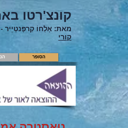
קונצ'רטו באר
מאת: אָלֵחוֹ קַרפֶּנטְיֵיר -
קורי
הסופר
הנ
נוּאסְטְרַה אמ