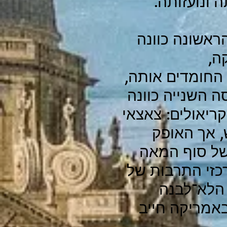
 ונועזותה.
ראשונה כוונה
ה,
 החומדים אותה,
 השנייה כוונה
ריאולים: צאצאי
, אך האופק
 של סוף המאה
כזי התרבות של
 הלא־לבנה
אמריקה חייב