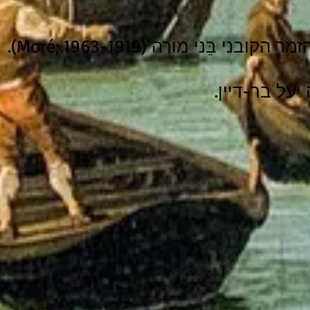
בֵּני מוֹרֶה (1963-1919 ;Moré).
על בר-דיין.