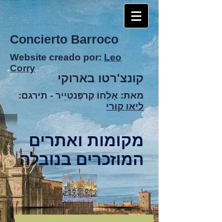
Concierto Barroco
Website creado por:
Leo
Corry
קונצ'רטו בארוקי
מאת: אָלֵחוֹ קַרפֶּנטְיֵיר -
תירגם:
ליאו קורי
מקומות ואתרים
המוזכרים בנובלה