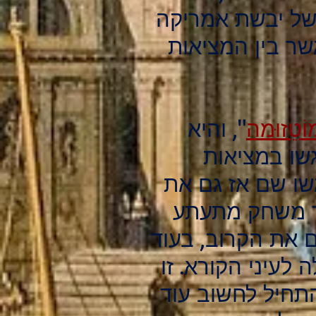
ה של יבשת אמריקה
ר בין המציאות
וֹטֵזוּמה
", והיא
וסקרלטי נפגשו במציאות
 שהשניים פגשו שם אז גם את
וך משחק מתעתע
 את הקרוב, בעוד
לעיני הקורא. זו
תחיל לחשוב עוד