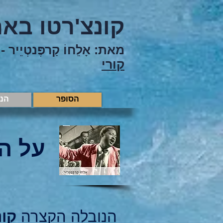
קונצ'רטו באר
מאת: אָלֵחוֹ קַרפֶּנטְיֵיר -
קורי
הסופר
הנ
על ה
הנובלה הקצרה
קונ