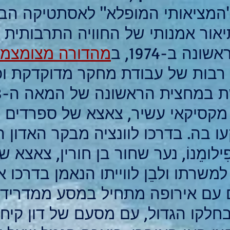
"המציאותי המופלא" לאסתטיקה הבא
 תיאור אמנותי של החוויה התרבותית
ה ב-1974, ב
מהדורה מצומצמת
בות של עבודת מחקר מדוקדקת וכת
מקסיקאי עשיר, צאצא של ספרדים 
ו בה. בדרכו לוונציה מבקר האדון 
לומֵנוֹ, נער שחור בן חורין, צאצא 
משרתו ולבֵן לווייתו הנאמן בדרכו 
עם אירופה מתחיל במסע ממדריד 
קו הגדול, עם מסעם של דון קיחוֹטֶה 