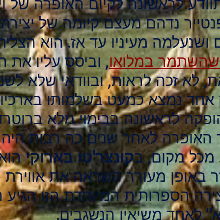
שהתוודע לראשונה לקיום האופרה של ויו
פנטייר נדהם מעצם קיומה של יציר
ושנעלמה מעיניו עד אז. הוא הצליח
 שהשתמר במלואו
, וביסס עליו את ה
, לא זכה לראות, ובוודאי שלא לשמ
 אחד נמצא כמעט בשלמותו בארכיון 
ור האופרה לאחר שנים כה רבות היה 
מכל מקום, ב
קונצר'טו בארוקי
הוא 
זר באופן מעורר השראה את אווירת 
ירה הספרותית המיוחדת הזו הגיע ה
" לאחד משיאיו הנשגבים.