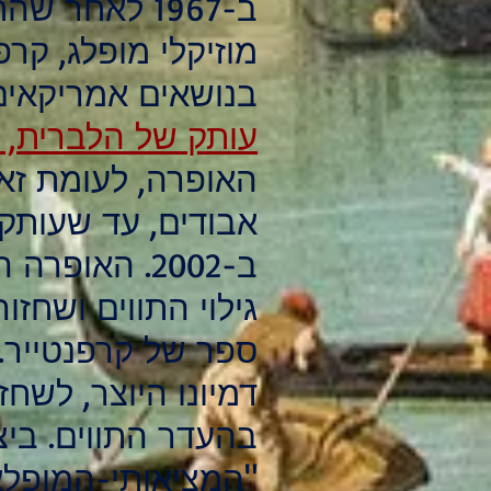
ב-1967 לאחר 
מוזיקלי מופלג, קר
בנושאים אמריקאים 
עותק של הלברית,
האופרה, לעומת זאת
אבודים, עד שעותק
גילוי התווים ושחז
ספר של קרפנטייר. 
דמיונו היוצר, לשח
בהעדר התווים. ביצ
"המציאותי-המופלא