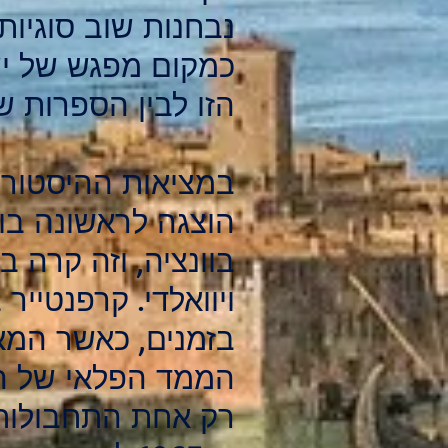
נבחנות שוב סוגיות
כמקום מפגש של יש
הזו לבין הספרות 
במציאות ההיסטורית
ויוואלדי. קרפנטי
בזמנים, כאשר המא
הממד הפלאי של המצ
רק אחת התחבולות 