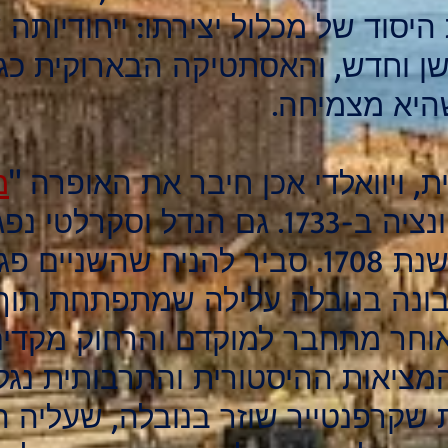
 היסוד של מכלול יצירתו: ייחודיות
ן וחדש, והאסתטיקה הבארוקית כגש
שהיא מצמיחה.
, ויוואלדי אכן חיבר את האופרה "
מ
הוצגה לראשונה בוונציה ב-1733. גם הנדל 
בוונציה, וזה קרה בשנת 1708. סביר להניח
יר בונה בנובלה עלילה שמתפתחת ת
וחר מתחבר למוקדם והרחוק מקדים
יאות ההיסטורית והתרבותית נגלה 
שקרפנטייר שוזר בנובלה, שעליה ה