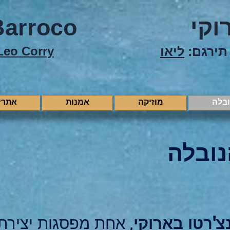
וקי
Barroco
תירגם:
ליאו
Leo Corry
ובלה
מוזיקה
אמנות
אתרי
נובלה
צ'רטו בארוקי
, אחת מפסגות יצירתו