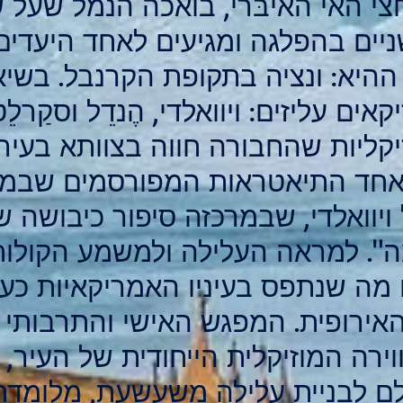
י האי האיבּרי, בואכה הנמל שעל ש
ים בהפלגה ומגיעים לאחד היעדים
ההיא: ונציה בתקופת הקרנבל. בשיא
ים עליזים: ויוואלדי, הֶנדֵל וסקַרל
וזיקליות שהחבורה חווה בצוותא בעיר
 לאחד התיאטראות המפורסמים שבמק
וואלדי, שבמרכזה סיפור כיבושה של
ּמה". למראה העלילה ולמשמע הקולות
מה שנתפס בעיניו האמריקאיות כעי
ירופית. המפגש האישי והתרבותי ב
ירה המוזיקלית הייחודית של העיר
לם לבניית עלילה משעשעת, מלומדת