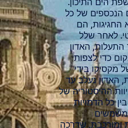
פת הים התיכון.
 הנכספים של כל
 החגיגות, הם
ֵטי. לאחר שלל
 התעלות, האדון
ום כדי לצפות
 מקסיקו בידי
, האדון נעלב עד
וות ההיסטוריה של
ין כל הדמויות
, משמשים
 ומורכבת, שדרכה