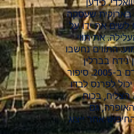
ואלדי. כידען
ה בארוקית שעסקה
 לשים את ידו על
עלילה. את תווי
וע. התווים נחשבו
נידח בברלין
ב-2002. האופרה הופקה לראשונה בבימוי מלא ברוטרדם ב-2005. סיפור
יכול לפרנס לבדו
הצליח, בכוח
האופרה, גם
חיפוש אחר ייצוג