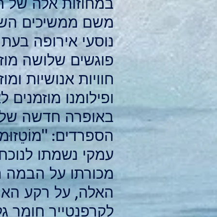
במחוזות אלה של חצ
משם ממשיכים השני
נוסעי אירופה בעת 
פוגשים שלושה מוזיקא
חוויות אנושיות ומ
ופילומנו מוזמנים
באופרה חדשה של וי
הספרדים: "מוֹטֵזו
עמקי נשמתו לנוכח 
מכורתו על הבמה הא
האלה, על רקע האוו
לקרפנטייר חומר ג