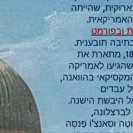
רוקית, שהייתה
 האמריקאית.
 ובפורמט
יבה תובענית.
העלילה, שמתרחשת במחצית הראשונה של המאה ה-18, מתארת את
שהגיעו לאמריקה
המקסיקאי בהוואנה,
של עבדים
אל היבשת הישנה.
לברצלונה,
וסאנצ'וֹ פַּנסָה