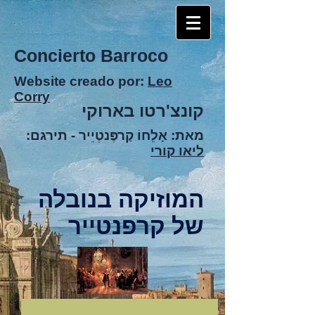
Concierto Barroco
Website creado por:
Leo
Corry
קונצ'רטו בארוקי
מאת: אָלֵחוֹ קַרפֶּנטְיֵיר -
תירגם:
ליאו קורי
המוזיקה בנובלה
של קרפנטייר