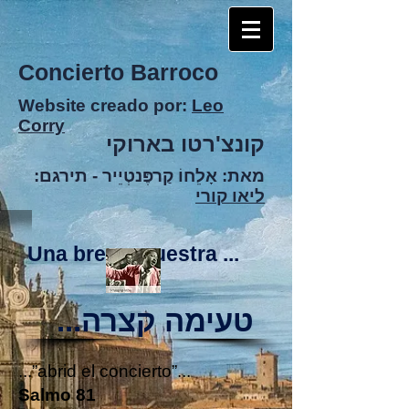
Concierto Barroco
Website creado por:
Leo
Corry
קונצ'רטו בארוקי
מאת: אָלֵחוֹ קַרפֶּנטְיֵיר -
תירגם:
ליאו קורי
Una breve muestra ...
טעימה קצרה...
...”abrid el concierto”...
Salmo 81