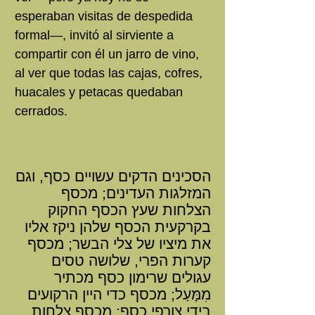
esperaban visitas de despedida
formal—, invitó al sirviente a
compartir con él un jarro de vino,
al ver que todas las cajas, cofres,
huacales y petacas quedaban
cerrados.
הסכינים הדקים עשויים כסף, וגם
המזלגות העדינים; מכסף
הצלחות שעץ הכסף החקוק
בקרקעית הכסף שלהן ניקז אליו
את מיציו של צלי הבשר; מכסף
קערות הפרי, שלושה טסים
עגולים שרימון כסף מכתיר
מִמָּעַל; מכסף כדי היין הרקועים
בידי צורפי כסף; מכסף צלחות