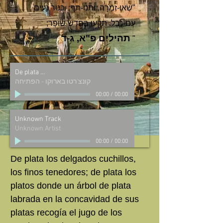
"שְׂאוּ-זִמְרָה, וּתְנוּ-תֹף; כִּנּוֹר נָעִים
עִם-נָבֶל. תִּקְעוּ בַחֹדֶשׁ שׁוֹפָר;
תהילים פ"א, ג-ד
"
De plata ...
קונצ'רטו בארוקו - הפתיחה
00:00
/
00:00
Unknown Track
Unknown Artist
00:00
/
00:00
De plata los delgados cuchillos,
los finos tenedores; de plata los
platos donde un árbol de plata
labrada en la concavidad de sus
platas recogía el jugo de los