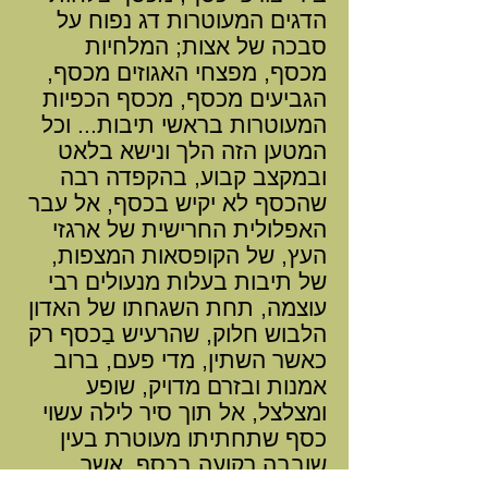
הדגים המעוטרות דג נפוח על
סבכה של אצות; המלחיות
מכסף, מפצחי האגוזים מכסף,
הגביעים מכסף, מכסף הכפיות
המעוטרות בראשי תיבות... וכל
המטען הזה הלך ונישא בלאט
ובמקצב קבוע, בהקפדה רבה
שהכסף לא יקיש בכסף, אל עבר
האפלולית החרישית של ארגזי
העץ, של הקופסאות המצפות,
של תיבות בעלות מנעולים רבי
עוצמה, תחת השגחתו של האדון
הלבוש חלוק, שהרעיש בַכסף רק
כאשר השתין, מדי פעם, ברוב
אמנות ובזרם מדויק, שופע
ומצלצל, אל תוך סיר לילה עשוי
כסף שתחתיתו מעוטרת בעין
שובבה רקועה בכסף, אשר